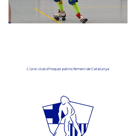
L'únic club d'hoquei patins femení de Catalunya