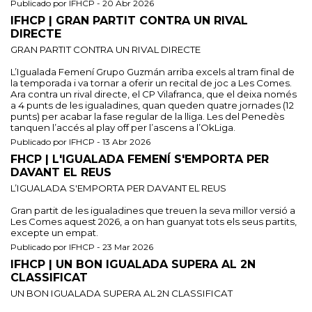
Publicado por IFHCP - 20 Abr 2026
IFHCP | GRAN PARTIT CONTRA UN RIVAL
DIRECTE
GRAN PARTIT CONTRA UN RIVAL DIRECTE
L’Igualada Femení Grupo Guzmán arriba excels al tram final de
la temporada i va tornar a oferir un recital de joc a Les Comes.
Ara contra un rival directe, el CP Vilafranca, que el deixa només
a 4 punts de les igualadines, quan queden quatre jornades (12
punts) per acabar la fase regular de la lliga. Les del Penedès
tanquen l’accés al play off per l’ascens a l’OkLiga.
Publicado por IFHCP - 13 Abr 2026
FHCP | L'IGUALADA FEMENÍ S'EMPORTA PER
DAVANT EL REUS
L’IGUALADA S'EMPORTA PER DAVANT EL REUS
Gran partit de les igualadines que treuen la seva millor versió a
Les Comes aquest 2026, a on han guanyat tots els seus partits,
excepte un empat.
Publicado por IFHCP - 23 Mar 2026
IFHCP | UN BON IGUALADA SUPERA AL 2N
CLASSIFICAT
UN BON IGUALADA SUPERA AL 2N CLASSIFICAT