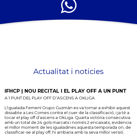
Actualitat i noticies
IFHCP | NOU RECITAL I EL PLAY OFF A UN PUNT
A 1 PUNT DEL PLAY OFF D’ASCENS A OKLIGA
L’Igualada Femení Grupo Guzmán es va tornar a exhibir aquest
dissabte a Les Comes contra el cuer de la classificació, i ja té a
tocar el play off d’ascens a OkLiga. Quarta victòria consecutiva
amb un total de 24 gols marcats i només 2 encaixats, evidencia
el millor moment de les igualadines aquesta temporada on, de
classificar-se al play off, hi arribaria amb la seva millor versió.