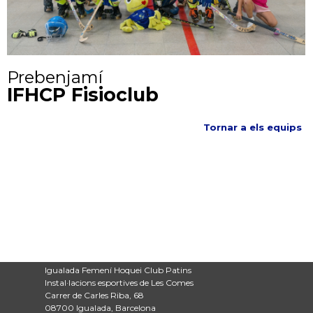
Prebenjamí
IFHCP Fisioclub
Tornar a els equips
Igualada Femení Hoquei Club Patins
Instal·lacions esportives de Les Comes
Carrer de Carles Riba, 68
08700 Igualada, Barcelona